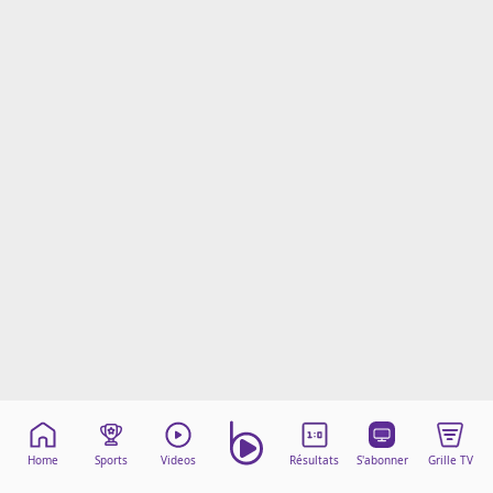
Mentions légales
Cookies
Protection des données
Paramétrer mon consentement
Home
Sports
Videos
Résultats
S'abonner
Grille TV