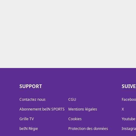
Cookies
Protection des données
Paramétrer mon consentement
SUPPORT
SUIV
Contactez nous
CGU
Faceboo
Abonnement beIN SPORTS
Mentions légales
X
Grille TV
Cookies
Youtube
beIN Régie
Protection des données
Instagr