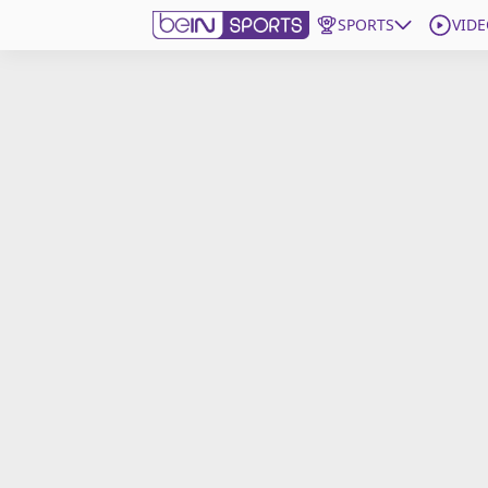
SPORTS
VIDE
beIN SPORTS CONNECT
Edition
France
Replays
Podcasts
En Direct
Gérer les notifications
Contactez nous
Grille TV
beINSPIRED
CGU
Mentions légales