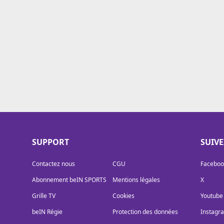
Cookies
Protection des données
Paramétrer mon consentement
SUPPORT
SUIV
Contactez nous
CGU
Faceboo
Abonnement beIN SPORTS
Mentions légales
X
Grille TV
Cookies
Youtube
beIN Régie
Protection des données
Instagr