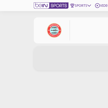
SPORTS
VIDE
beIN SPORTS CONNECT
Edition
France
Replays
Podcasts
En Direct
Gérer les notifications
Contactez nous
Grille TV
beINSPIRED
CGU
Mentions légales