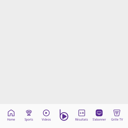
Mentions légales
Cookies
Protection des données
Paramétrer mon consentement
Home
Sports
Videos
Résultats
S'abonner
Grille TV