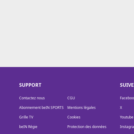
Cookies
Protection des données
Paramétrer mon consentement
SUPPORT
SUIV
Contactez nous
CGU
Faceboo
Abonnement beIN SPORTS
Mentions légales
X
Grille TV
Cookies
Youtube
beIN Régie
Protection des données
Instagr