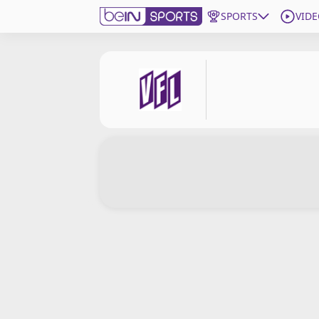
SPORTS
VIDE
beIN SPORTS CONNECT
Edition
France
Replays
Podcasts
En Direct
Gérer les notifications
Contactez nous
Grille TV
beINSPIRED
CGU
Mentions légales