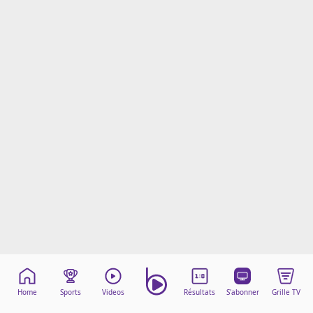
Mentions légales
Cookies
Protection des données
Paramétrer mon consentement
Home
Sports
Videos
Résultats
S'abonner
Grille TV