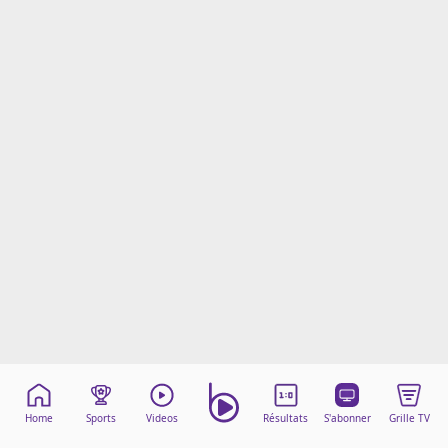
Mentions légales
Cookies
Protection des données
Paramétrer mon consentement
Home
Sports
Videos
Résultats
S'abonner
Grille TV