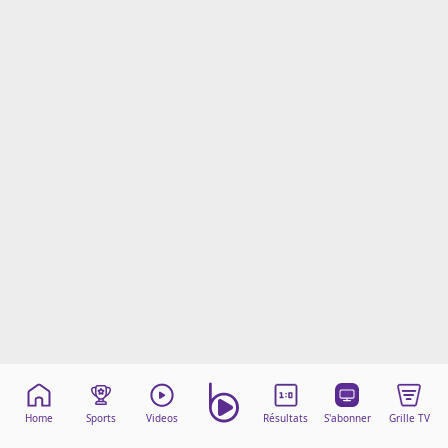
Mentions légales
Cookies
Protection des données
Paramétrer mon consentement
Home
Sports
Videos
Résultats
S'abonner
Grille TV