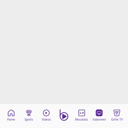
Mentions légales
Cookies
Protection des données
Paramétrer mon consentement
Home
Sports
Videos
Résultats
S'abonner
Grille TV