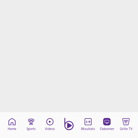
Mentions légales
Cookies
Protection des données
Paramétrer mon consentement
Home
Sports
Videos
Résultats
S'abonner
Grille TV