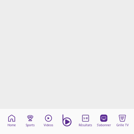
Mentions légales
Cookies
Protection des données
Paramétrer mon consentement
Home
Sports
Videos
Résultats
S'abonner
Grille TV