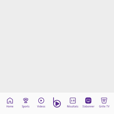
Mentions légales
Cookies
Protection des données
Paramétrer mon consentement
Home
Sports
Videos
Résultats
S'abonner
Grille TV