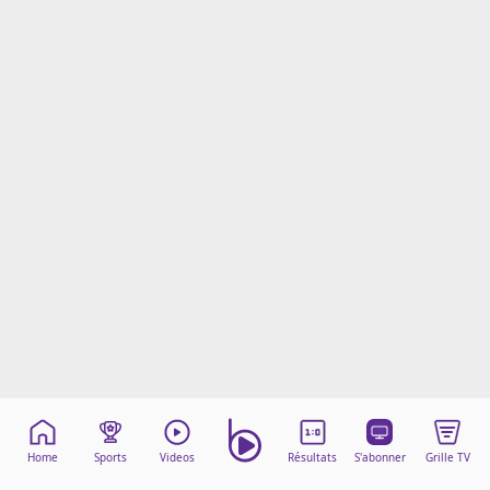
Mentions légales
Cookies
Protection des données
Paramétrer mon consentement
Home
Sports
Videos
Résultats
S'abonner
Grille TV