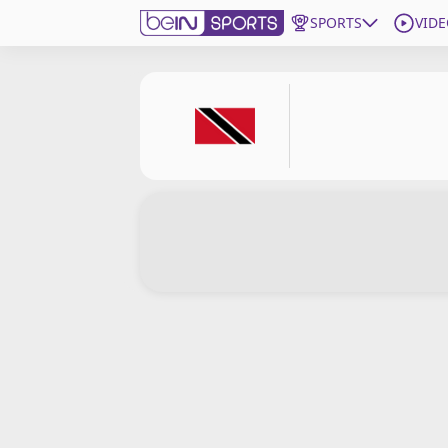
SPORTS
VIDE
beIN SPORTS CONNECT
Edition
France
Replays
Podcasts
En Direct
Gérer les notifications
Contactez nous
Grille TV
beINSPIRED
CGU
Mentions légales