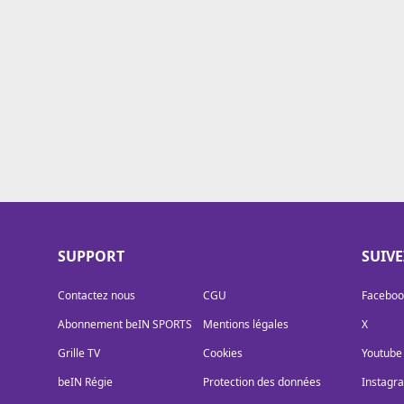
Cookies
Protection des données
Paramétrer mon consentement
SUPPORT
SUIV
Contactez nous
CGU
Faceboo
Abonnement beIN SPORTS
Mentions légales
X
Grille TV
Cookies
Youtube
beIN Régie
Protection des données
Instagr