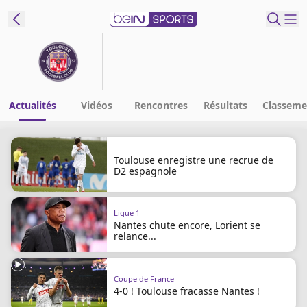
ORTS CONNECT
France
Edition
Actualités
Vidéos
Rencontres
Résultats
Classeme
Replays
Podcasts
Toulouse enregistre une recrue de
D2 espagnole
En Direct
Ligue 1
Gérer les
Nantes chute encore, Lorient se
notifications
relance...
Contactez nous
Grille TV
Coupe de France
beINSPIRED
4-0 ! Toulouse fracasse Nantes !
CGU