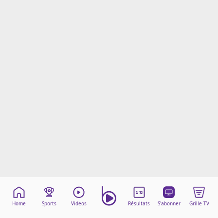
Mentions légales
Cookies
Protection des données
Paramétrer mon consentement
Home
Sports
Videos
Résultats
S'abonner
Grille TV