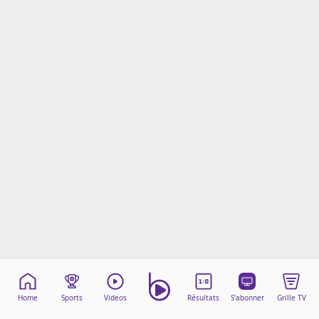
Mentions légales
Cookies
Protection des données
Paramétrer mon consentement
Home
Sports
Videos
Résultats
S'abonner
Grille TV