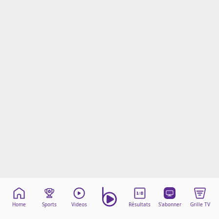
Mentions légales
Cookies
Protection des données
Paramétrer mon consentement
Home
Sports
Videos
Résultats
S'abonner
Grille TV