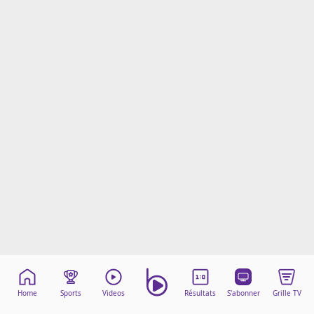
Mentions légales
Cookies
Protection des données
Paramétrer mon consentement
Home
Sports
Videos
Résultats
S'abonner
Grille TV