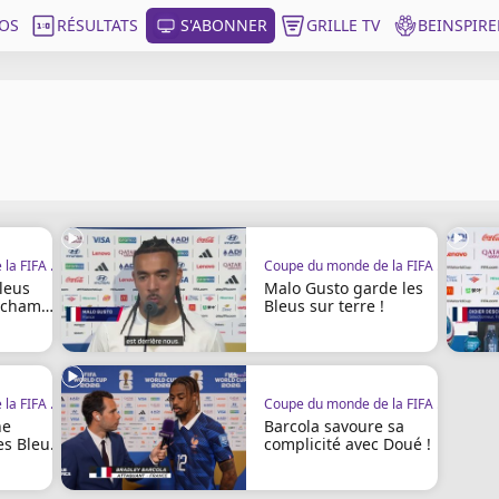
OS
RÉSULTATS
S'ABONNER
GRILLE TV
BEINSPIRE
Coupe du monde de la FIFA 2026
Coupe du monde de la FIFA 2026
leus
Malo Gusto garde les
schamps
Bleus sur terre !
Coupe du monde de la FIFA 2026
Coupe du monde de la FIFA 2026
ne
Barcola savoure sa
les Bleus
complicité avec Doué !