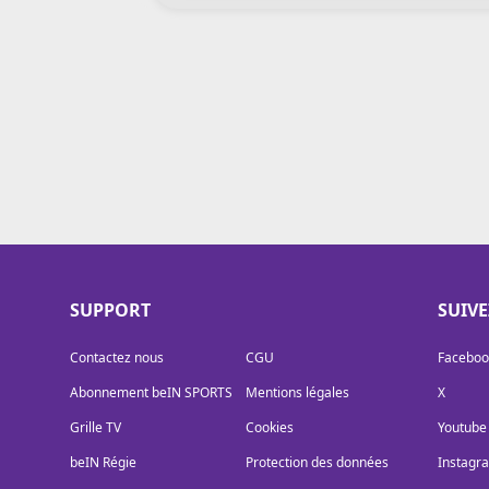
Cookies
Protection des données
Paramétrer mon consentement
SUPPORT
SUIV
Contactez nous
CGU
Faceboo
Abonnement beIN SPORTS
Mentions légales
X
Grille TV
Cookies
Youtube
beIN Régie
Protection des données
Instagr