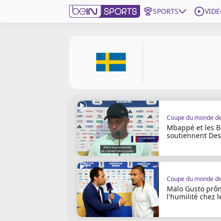
SPORTS
VIDE
beIN SPORTS CONNECT
Edition
France
Replays
Podcasts
En Direct
Mbappé et les B
soutiennent De
!
Gérer les notifications
Contactez nous
Grille TV
Malo Gusto prô
beINSPIRED
l'humilité chez 
CGU
!
Mentions légales