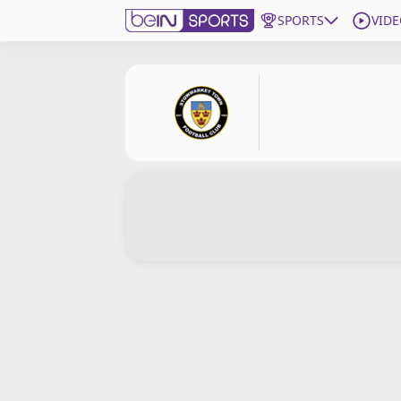
SPORTS
VIDE
beIN SPORTS CONNECT
Edition
France
Replays
Podcasts
En Direct
Gérer les notifications
Contactez nous
Grille TV
beINSPIRED
CGU
Mentions légales