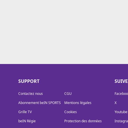
Cookies
Protection des données
Paramétrer mon consentement
SUPPORT
SUIV
Contactez nous
CGU
Faceboo
Abonnement beIN SPORTS
Mentions légales
X
Grille TV
Cookies
Youtube
beIN Régie
Protection des données
Instagr