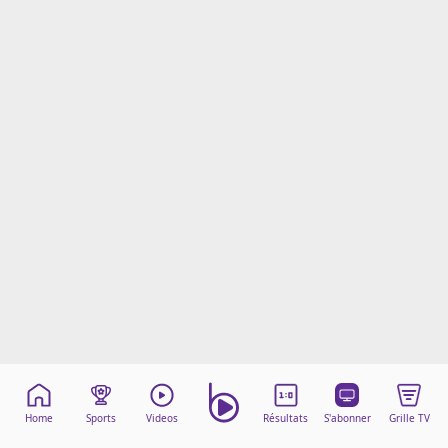
Mentions légales
Cookies
Protection des données
Paramétrer mon consentement
Home
Sports
Videos
Résultats
S'abonner
Grille TV