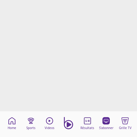
Mentions légales
Cookies
Protection des données
Paramétrer mon consentement
Home
Sports
Videos
Résultats
S'abonner
Grille TV