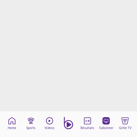
Mentions légales
Cookies
Protection des données
Paramétrer mon consentement
Home
Sports
Videos
Résultats
S'abonner
Grille TV