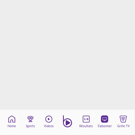
Mentions légales
Cookies
Protection des données
Paramétrer mon consentement
Home
Sports
Videos
Résultats
S'abonner
Grille TV