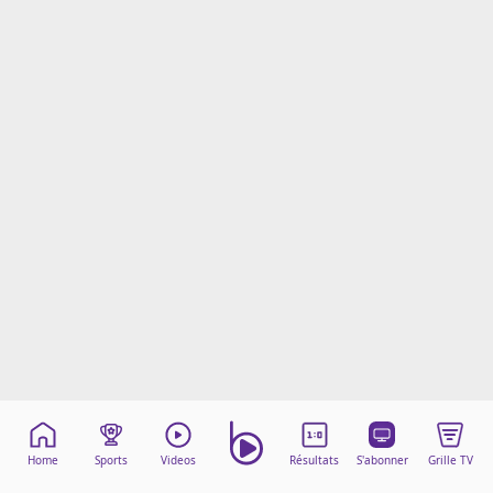
Mentions légales
Cookies
Protection des données
Paramétrer mon consentement
Home
Sports
Videos
Résultats
S'abonner
Grille TV