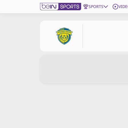
SPORTS
VIDE
beIN SPORTS CONNECT
Edition
France
Replays
Podcasts
En Direct
Gérer les notifications
Contactez nous
Grille TV
beINSPIRED
CGU
Mentions légales