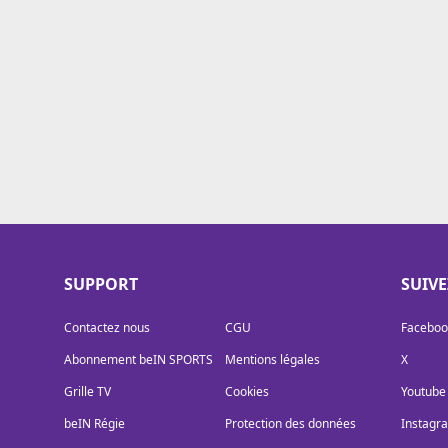
Cookies
Protection des données
Paramétrer mon consentement
SUPPORT
SUIV
Contactez nous
CGU
Faceboo
Abonnement beIN SPORTS
Mentions légales
X
Grille TV
Cookies
Youtube
beIN Régie
Protection des données
Instagr