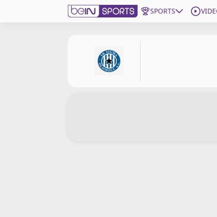
SPORTS
VIDE
beIN SPORTS CONNECT
Edition
France
Replays
Podcasts
En Direct
Gérer les notifications
Contactez nous
Grille TV
beINSPIRED
CGU
Mentions légales