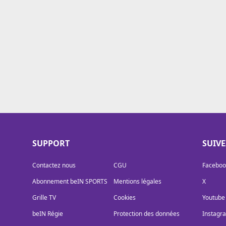
Cookies
Protection des données
Paramétrer mon consentement
SUPPORT
SUIV
Contactez nous
CGU
Faceboo
Abonnement beIN SPORTS
Mentions légales
X
Grille TV
Cookies
Youtube
beIN Régie
Protection des données
Instagr