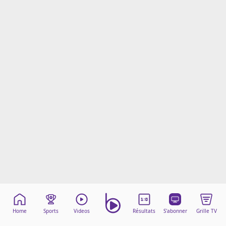
Mentions légales
Cookies
Protection des données
Paramétrer mon consentement
Home
Sports
Videos
Résultats
S'abonner
Grille TV