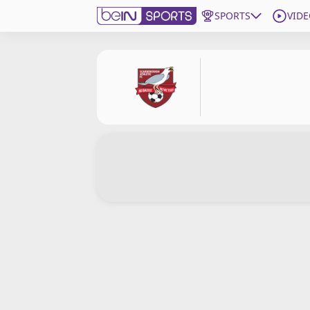
SPORTS
VIDE
beIN SPORTS CONNECT
Edition
France
Replays
Podcasts
En Direct
Gérer les notifications
Contactez nous
Grille TV
beINSPIRED
CGU
Mentions légales