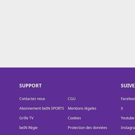
Cookies
Protection des données
Paramétrer mon consentement
SUPPORT
SUIV
Contactez nous
CGU
Faceboo
Abonnement beIN SPORTS
Mentions légales
X
Grille TV
Cookies
Youtube
beIN Régie
Protection des données
Instagr