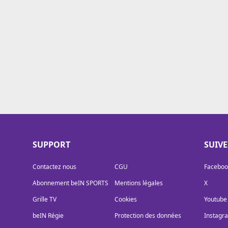
Cookies
Protection des données
Paramétrer mon consentement
SUPPORT
SUIV
Contactez nous
CGU
Faceboo
Abonnement beIN SPORTS
Mentions légales
X
Grille TV
Cookies
Youtube
beIN Régie
Protection des données
Instagr