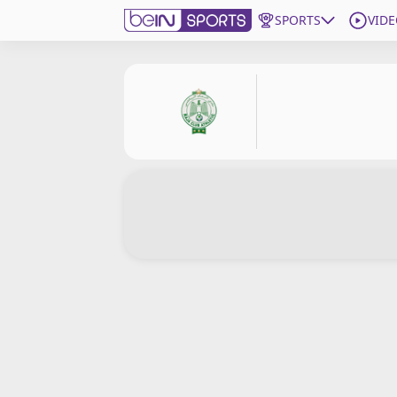
SPORTS
VIDE
beIN SPORTS CONNECT
Edition
France
Replays
Podcasts
En Direct
Gérer les notifications
Contactez nous
Grille TV
beINSPIRED
CGU
Mentions légales