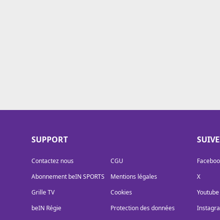
Cookies
Protection des données
Paramétrer mon consentement
SUPPORT
SUIV
Contactez nous
CGU
Faceboo
Abonnement beIN SPORTS
Mentions légales
X
Grille TV
Cookies
Youtube
beIN Régie
Protection des données
Instagr