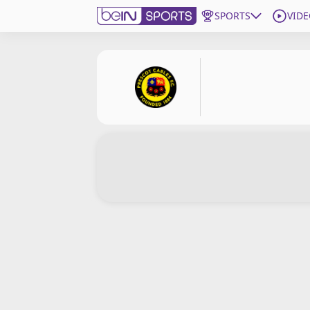
SPORTS
VIDE
beIN SPORTS CONNECT
Edition
France
Replays
Podcasts
En Direct
Gérer les notifications
Contactez nous
Grille TV
beINSPIRED
CGU
Mentions légales