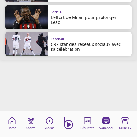
Mentions légales
Cookies
Serie A
L'effort de Milan pour prolonger
Protection des données
Leao
Paramétrer mon consentement
Football
CR7 star des réseaux sociaux avec
sa célébration
Home
Sports
Videos
Résultats
S'abonner
Grille TV