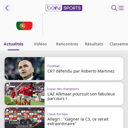
ORTS CONNECT
France
Edition
Actualités
Vidéos
Rencontres
Résultats
Classeme
Replays
Podcasts
Football
CR7 défendu par Roberto Martinez
En Direct
Ligue des champions
Gérer les
L'AZ Alkmaar poursuit son fabuleux
notifications
parcours !
Contactez nous
Grille TV
Ligue Europa
beINSPIRED
Allegri : "Gagner la C3, ce serait
extraordinaire"
CGU