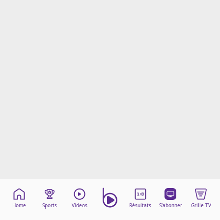
Mentions légales
Cookies
Protection des données
Paramétrer mon consentement
Home
Sports
Videos
Résultats
S'abonner
Grille TV