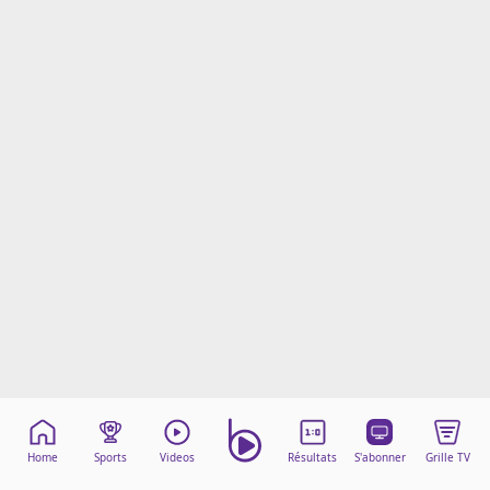
Mentions légales
Cookies
Protection des données
Paramétrer mon consentement
Home
Sports
Videos
Résultats
S'abonner
Grille TV