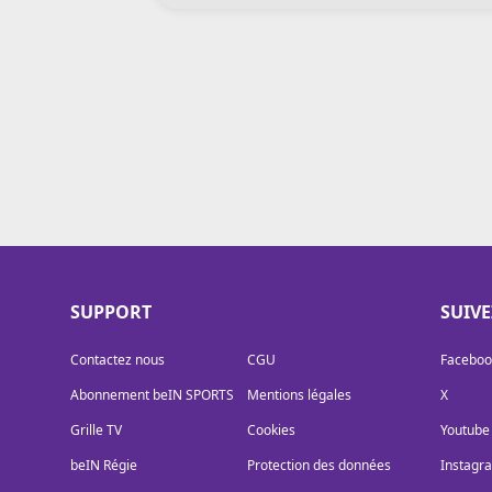
Cookies
Protection des données
Paramétrer mon consentement
SUPPORT
SUIV
Contactez nous
CGU
Faceboo
Abonnement beIN SPORTS
Mentions légales
X
Grille TV
Cookies
Youtube
beIN Régie
Protection des données
Instagr