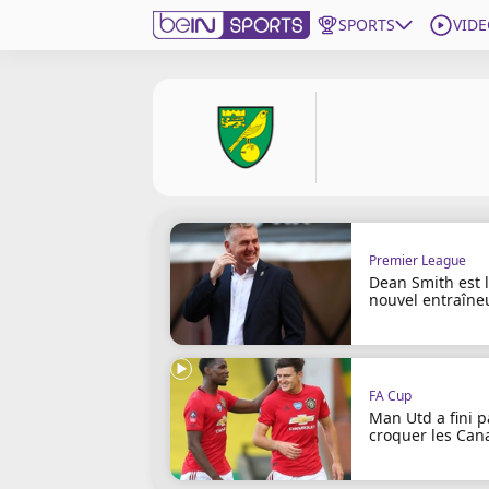
SPORTS
VIDE
beIN SPORTS CONNECT
Edition
France
Replays
Podcasts
Premier League
En Direct
Dean Smith est 
nouvel entraîne
de Norwich
Gérer les notifications
Contactez nous
Grille TV
FA Cup
Man Utd a fini p
beINSPIRED
croquer les Can
CGU
Mentions légales