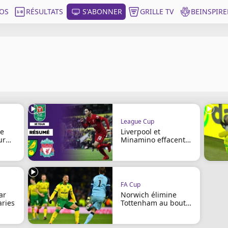
OS
RÉSULTATS
S'ABONNER
GRILLE TV
BEINSPIRE
League Cup
le
Liverpool et
ur
Minamino effacent
Norwich
FA Cup
ar
Norwich élimine
aries
Tottenham au bout
du suspense !