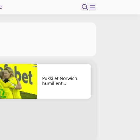
D
Pukki et Norwich
humilient
Huddersfield !