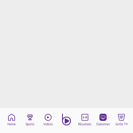
Mentions légales
Cookies
Protection des données
Paramétrer mon consentement
Home
Sports
Videos
Résultats
S'abonner
Grille TV