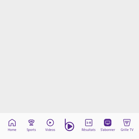
Mentions légales
Cookies
Protection des données
Paramétrer mon consentement
Home
Sports
Videos
Résultats
S'abonner
Grille TV