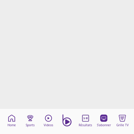
Mentions légales
Cookies
Protection des données
Paramétrer mon consentement
Home
Sports
Videos
Résultats
S'abonner
Grille TV