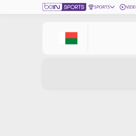
SPORTS
VIDE
beIN SPORTS CONNECT
Edition
France
Replays
Podcasts
En Direct
Gérer les notifications
Contactez nous
Grille TV
beINSPIRED
CGU
Mentions légales