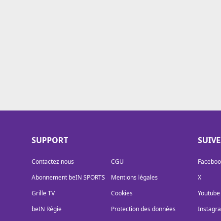
Cookies
Protection des données
Paramétrer mon consentement
SUPPORT
SUIV
Contactez nous
CGU
Faceboo
Abonnement beIN SPORTS
Mentions légales
X
Grille TV
Cookies
Youtube
beIN Régie
Protection des données
Instagr