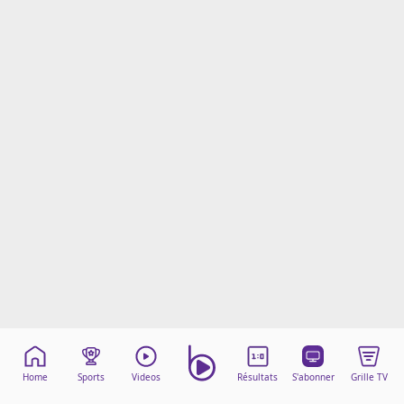
Mentions légales
Cookies
Protection des données
Paramétrer mon consentement
Home
Sports
Videos
Résultats
S'abonner
Grille TV