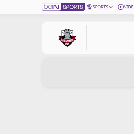
SPORTS
VIDE
beIN SPORTS CONNECT
Edition
France
Replays
Podcasts
En Direct
Gérer les notifications
Contactez nous
Grille TV
beINSPIRED
CGU
Mentions légales