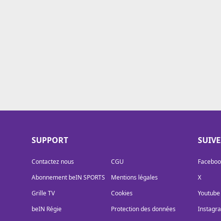
Cookies
Protection des données
Paramétrer mon consentement
SUPPORT
SUIV
Contactez nous
CGU
Faceboo
Abonnement beIN SPORTS
Mentions légales
X
Grille TV
Cookies
Youtube
beIN Régie
Protection des données
Instagr