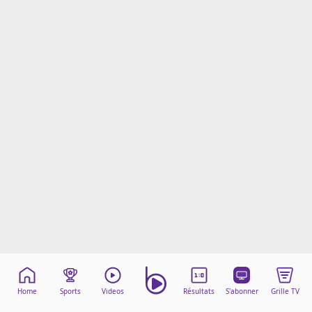
Mentions légales
Cookies
Protection des données
Paramétrer mon consentement
Home
Sports
Videos
Résultats
S'abonner
Grille TV