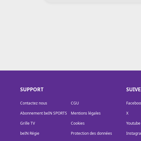
Cookies
Protection des données
Paramétrer mon consentement
SUPPORT
SUIV
Contactez nous
CGU
Faceboo
Abonnement beIN SPORTS
Mentions légales
X
Grille TV
Cookies
Youtube
beIN Régie
Protection des données
Instagr