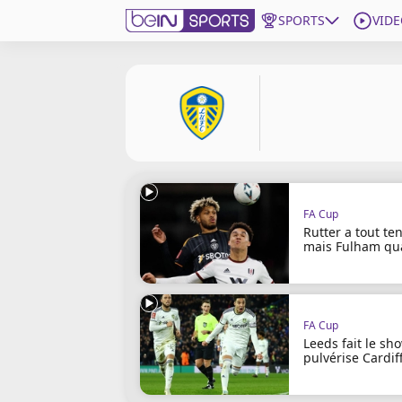
SPORTS
VIDE
beIN SPORTS CONNECT
Edition
France
Replays
Podcasts
FA Cup
En Direct
Rutter a tout ten
mais Fulham qua
!
Gérer les notifications
Contactez nous
Grille TV
FA Cup
Leeds fait le sh
beINSPIRED
pulvérise Cardiff
CGU
Mentions légales