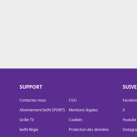
Cookies
Protection des données
Paramétrer mon consentement
SUPPORT
SUIV
Contactez nous
CGU
Faceboo
Abonnement beIN SPORTS
Mentions légales
X
Grille TV
Cookies
Youtube
beIN Régie
Protection des données
Instagr