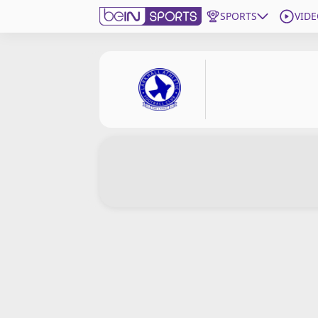
SPORTS
VIDE
beIN SPORTS CONNECT
Edition
France
Replays
Podcasts
En Direct
Gérer les notifications
Contactez nous
Grille TV
beINSPIRED
CGU
Mentions légales