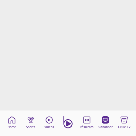
Mentions légales
Cookies
Protection des données
Paramétrer mon consentement
Home
Sports
Videos
Résultats
S'abonner
Grille TV