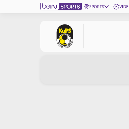
SPORTS
VIDE
beIN SPORTS CONNECT
Edition
France
Replays
Podcasts
En Direct
Gérer les notifications
Contactez nous
Grille TV
beINSPIRED
CGU
Mentions légales