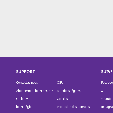
Cookies
Protection des données
Paramétrer mon consentement
SUPPORT
SUIV
Contactez nous
CGU
Faceboo
Abonnement beIN SPORTS
Mentions légales
X
Grille TV
Cookies
Youtube
beIN Régie
Protection des données
Instagr