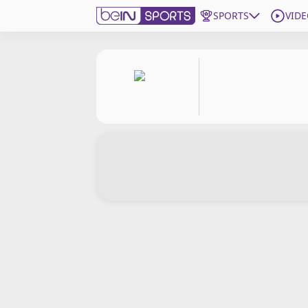
SPORTS
VIDE
beIN SPORTS CONNECT
Edition
France
Replays
Podcasts
En Direct
Gérer les notifications
Contactez nous
Grille TV
beINSPIRED
CGU
Mentions légales