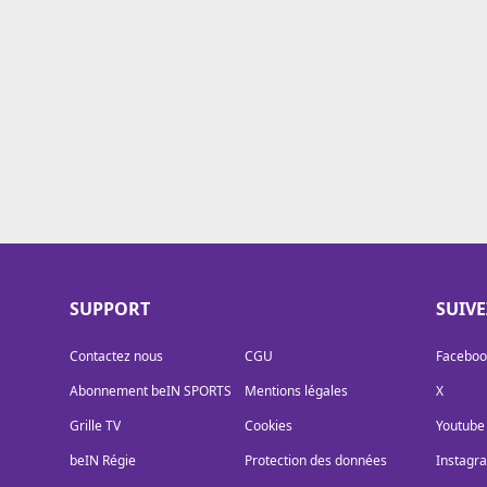
Cookies
Protection des données
Paramétrer mon consentement
SUPPORT
SUIV
Contactez nous
CGU
Faceboo
Abonnement beIN SPORTS
Mentions légales
X
Grille TV
Cookies
Youtube
beIN Régie
Protection des données
Instagr