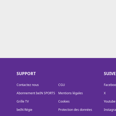
Cookies
Protection des données
Paramétrer mon consentement
SUPPORT
SUIV
Contactez nous
CGU
Faceboo
Abonnement beIN SPORTS
Mentions légales
X
Grille TV
Cookies
Youtube
beIN Régie
Protection des données
Instagr