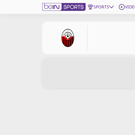
SPORTS
VIDE
beIN SPORTS CONNECT
Edition
France
Replays
Podcasts
En Direct
Gérer les notifications
Contactez nous
Grille TV
beINSPIRED
CGU
Mentions légales