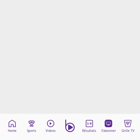
Mentions légales
Cookies
Protection des données
Paramétrer mon consentement
Home
Sports
Videos
Résultats
S'abonner
Grille TV